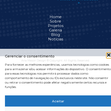
>
Home
Sobre
Projetos
Galeria
Blog
Notícias
Gerenciar o consentimento
Ana Mason Design © Copyright. All Rights Reserved.
Para fornecer as melhores experiências, usamos tecnologias como cookies
para armazenar e/ou acessar informações do dispositivo. O consentimento
para essas tecnologias nos permitirá processar dados como
comportamento de navegação ou IDs exclusivos neste site. Não consentir
ou retirar o consentimento pode afetar negativamente certos recursos e
funções.
Aceitar