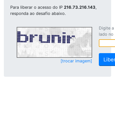
Para liberar o acesso
do IP
216.73.216.143
,
responda ao desafio abaixo.
Digite 
lado no
[trocar imagem]